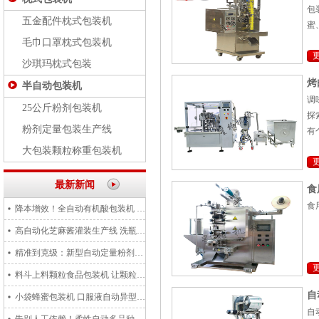
包
五金配件枕式包装机
蜜
毛巾口罩枕式包装机
沙琪玛枕式包装
烤
半自动包装机
调
25公斤粉剂包装机
探
粉剂定量包装生产线
有
大包装颗粒称重包装机
最新新闻
食
食
降本增效！全自动有机酸包装机 适配草酸、叶酸液体稳定作业
高自动化芝麻酱灌装生产线 洗瓶杀菌灌装码垛全流程一体化生产
精准到克级：新型自动定量粉剂食品包装机解决计量难题
料斗上料颗粒食品包装机 让颗粒物料包装更高效
自
小袋蜂蜜包装机 口服液自动异型袋设备 实现液体包装新标杆
自