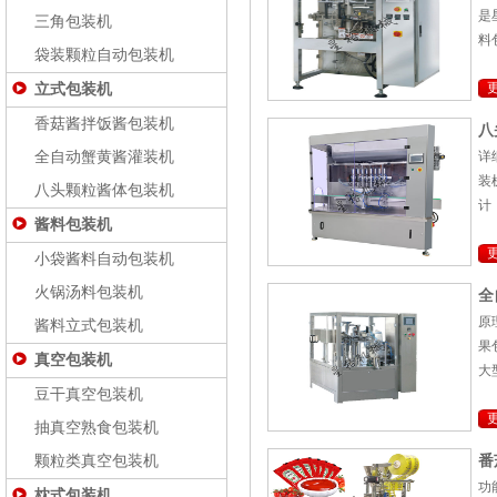
是
三角包装机
料
袋装颗粒自动包装机
立式包装机
香菇酱拌饭酱包装机
八
全自动蟹黄酱灌装机
详
装
八头颗粒酱体包装机
计
酱料包装机
小袋酱料自动包装机
火锅汤料包装机
全
原
酱料立式包装机
果
真空包装机
大
豆干真空包装机
抽真空熟食包装机
颗粒类真空包装机
番
功
枕式包装机