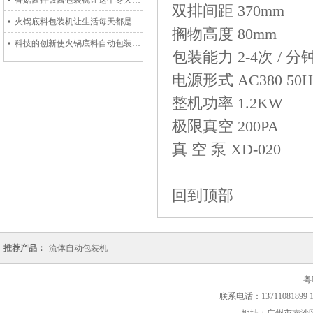
香菇酱拌饭酱包装机让这个冬天有滋有味
双排间距 370mm
火锅底料包装机让生活每天都是盛宴
搁物高度 80mm
科技的创新使火锅底料自动包装机在市场成长中更精彩
包装能力 2-4次 / 分
电源形式 AC380 50H
整机功率 1.2KW
极限真空 200PA
真 空 泵 XD-020
回到顶部
推荐产品：
流体自动包装机
粤I
联系电话：13711081899 