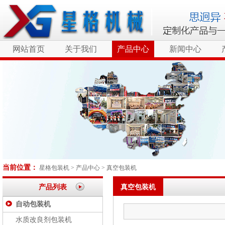
网站首页
关于我们
产品中心
新闻中心
当前位置：
星格包装机
>
产品中心
>
真空包装机
产品列表
真空包装机
自动包装机
水质改良剂包装机