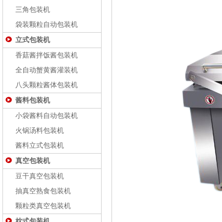
三角包装机
袋装颗粒自动包装机
立式包装机
香菇酱拌饭酱包装机
全自动蟹黄酱灌装机
八头颗粒酱体包装机
酱料包装机
小袋酱料自动包装机
火锅汤料包装机
酱料立式包装机
真空包装机
豆干真空包装机
抽真空熟食包装机
颗粒类真空包装机
枕式包装机