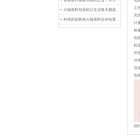
香菇酱拌饭酱包装机让这个冬天有滋有味
包装
工作
火锅底料包装机让生活每天都是盛宴
充填
科技的创新使火锅底料自动包装机在市场成长中更精彩
计
称量
包
机器
外型
功率
压
包
回