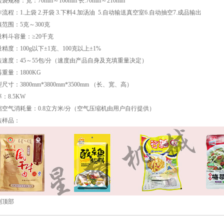
袋规格：宽：70mm～160mm 长:70mm～210mm
流程：1.上袋 2.开袋 3.下料4.加汤油 5.自动输送真空室6.自动抽空7.成品输出
范围：5克～300克
量料斗容量：≥20千克
精度：100g以下±1克、100克以上±1%
装速度：45～55包/分（速度由产品自身及充填重量决定）
重量：1800KG
尺寸：3800mm*3800mm*3500mm （长、宽、高）
：8.5KW
缩空气消耗量：0.8立方米/分（空气压缩机由用户自行提供）
装样品：
到顶部