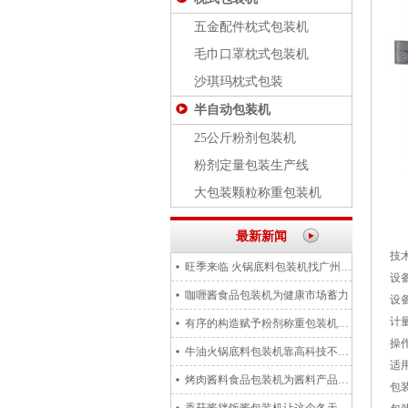
五金配件枕式包装机
毛巾口罩枕式包装机
沙琪玛枕式包装
半自动包装机
25公斤粉剂包装机
粉剂定量包装生产线
大包装颗粒称重包装机
最新新闻
技
旺季来临 火锅底料包装机找广州星格 全自动 节省人力!
设
咖喱酱食品包装机为健康市场蓄力
设
计
有序的构造赋予粉剂称重包装机神奇的功能
操
牛油火锅底料包装机靠高科技不遗余力的往前走
适
烤肉酱料食品包装机为酱料产品带来精心的打造和研发
包